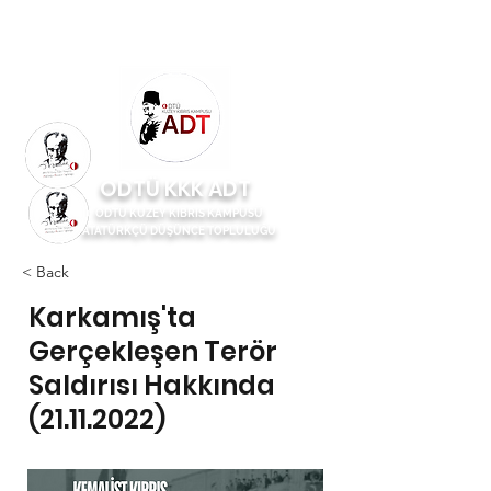
ODTÜ KKK ADT
ODTÜ KUZEY KIBRIS KAMPÜSÜ
ATATÜRKÇÜ DÜŞÜNCE TOPLULUĞU
< Back
Karkamış'ta
Gerçekleşen Terör
Saldırısı Hakkında
(21.11.2022)