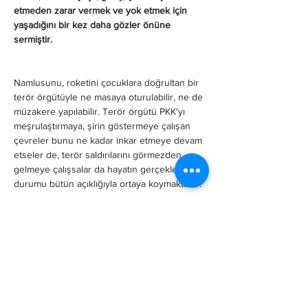
etmeden zarar vermek ve yok etmek için 
yaşadığını bir kez daha gözler önüne 
sermiştir.
Namlusunu, roketini çocuklara doğrultan bir 
terör örgütüyle ne masaya oturulabilir, ne de 
müzakere yapılabilir. Terör örgütü PKK'yı 
meşrulaştırmaya, şirin göstermeye çalışan 
çevreler bunu ne kadar inkar etmeye devam 
etseler de, terör saldırılarını görmezden 
gelmeye çalışsalar da hayatın gerçekleri bu 
durumu bütün açıklığıyla ortaya koymaktadır.
Terörle ancak ve ancak mücadele edilir!
ODTÜ KKK ADT olarak, bu hain saldırıda 
yaşamlarını yitiren insanlarımızı saygı ve 
rahmetle anıyor, yaralılara acil şifalar diliyoruz.