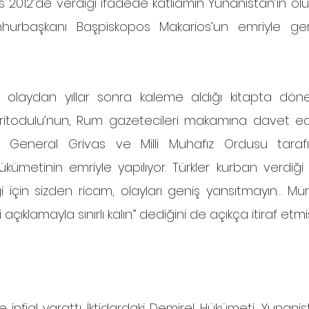
 2012’de verdiği ifadede katliamın Yunanistan’ın olur
urbaşkanı Başpiskopos Makarios’un emriyle gerçekl
s, olaydan yıllar sonra kaleme aldığı kitapta dö
Hritodulu’nun, Rum gazetecileri makamına davet edip
General Grivas ve Milli Muhafız Ordusu tarafınd
kümetinin emriyle yapılıyor. Türkler kurban verdiği
iği için sizden ricam, olayları geniş yansıtmayın… Mü
çıklamayla sınırlı kalın.” dediğini de açıkça itiraf etmişt