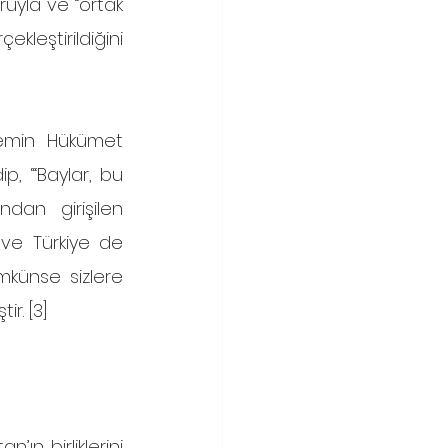
uyla ve “ortak 
eştirildiğini 
nemin Hükümet 
, “‘Baylar, bu 
an girişilen 
 ve Türkiye de 
mkünse sizlere 
ir. [3]