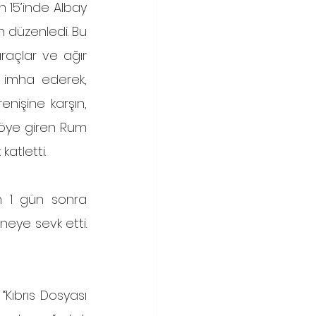
n 15’inde Albay 
 düzenledi. Bu 
raçlar ve ağır 
i imha ederek, 
enişine karşın, 
Köye giren Rum 
atletti. 
neye sevk etti. 