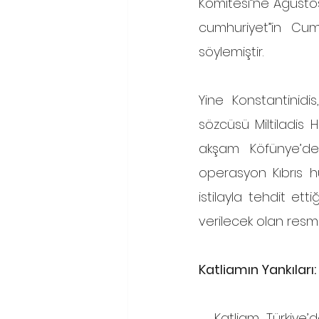
Komitesi”ne Ağustos
cumhuriyet”in Cumh
söylemiştir. 
Yine Konstantinidi
sözcüsü Miltiladis 
akşam Köfünye’de 
operasyon Kıbrıs hü
istilayla tehdit ett
verilecek olan resmi a
Katliamın Yankıları:
   Katliam, Türkiye’de infial yarattı. İktidardaki Demirel Hükümeti, Yunanistan’ın birliklerini 