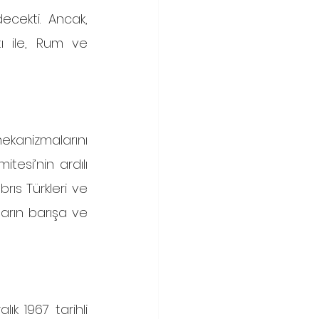
ecekti. Ancak, 
ı ile, Rum ve 
esi’nin ardılı 
rıs Türkleri ve 
arın barışa ve 