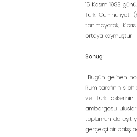
15 Kasım 1983 günü,
Türk Cumhuriyeti (K
tanımayarak, Kıbrı
ortaya koymuştur.
Sonuç:
 Bugün gelinen noktada; adada barış ve huzur ortamının teminatı Türk askeri iken, 
Rum tarafının silahl
ve Türk askerinin
ambargosu uluslarar
toplumun da eşit y
gerçekçi bir bakış a