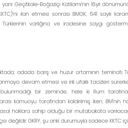
 yani Geçitkale-Boğaziçi Katliamı’nın 16.yıl dönümünd
KTC)’ni ilan etmesi sonrası BMGK, 541 sayılı kararı
s Türklerinin varlığına ve iradesine saygı gösterme
anmaya devam etmesi ve irili ufaklı tacizleri sürerken
 bulunmadığı bir zeminde, hele ki Rum tarafına y
ası kamuoyu tarafından kaldırılmış iken, BM’nin hak
asal haklara sahip olduğu bir mutabakata varılaca
çısı değildir. GKRY, şu anki durumuyla sadece KKTC için