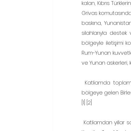
kalan, Kıbrıs Türkler
Grivas komutasındaki
baskına, Yunanistan’
silahlarıyla destek 
bölgeyle iletişimi ko
Rum-Yunan kuvvetler
ve Yunan askerleri, k
 Katliamda toplamda 24 Kıbrıs Türkü hayatını kaybederken, olaydan 1 gün sonra 
bölgeye gelen Birleşm
[1] [2]
 Katliamdan yıllar sonra Fanos Konstantinidis isimli Rum bir gazetecinin “Kıbrıs Dosyası 