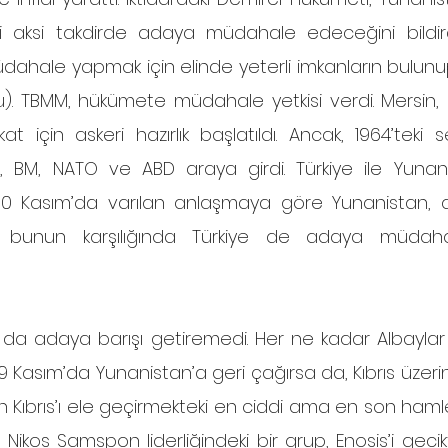
ni aksi takdirde adaya müdahale edeceğini bildi
müdahale yapmak için elinde yeterli imkanların bulun
). TBMM, hükümete müdahale yetkisi verdi. Mersin, 
kat için askeri hazırlık başlatıldı. Ancak, 1964’teki 
i, BM, NATO ve ABD araya girdi. Türkiye ile Yunanis
 Kasım’da varılan anlaşmaya göre Yunanistan, askeri
 bunun karşılığında Türkiye de adaya müdaha
a adaya barışı getiremedi. Her ne kadar Albaylar 
 19 Kasım’da Yunanistan’a geri çağırsa da, Kıbrıs üzeri
n Kıbrıs’ı ele geçirmekteki en ciddi ama en son haml
 Nikos Samspon liderliğindeki bir grup, Enosis’i gecik