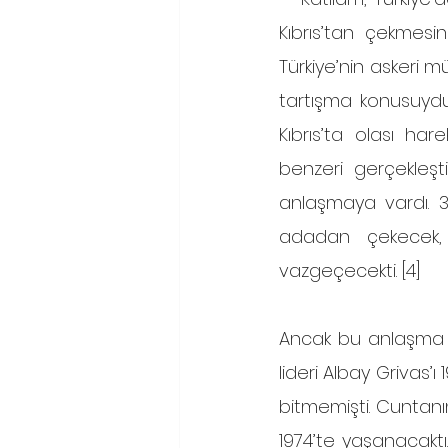
Kıbrıs’tan çekmesi
Türkiye’nin askeri 
tartışma konusuydu
Kıbrıs’ta olası hare
benzeri gerçekleşt
anlaşmaya vardı. 30
adadan çekecek,
vazgeçecekti. [4]
Ancak bu anlaşma d
lideri Albay Grivas’ı
bitmemişti. Cuntanı
1974’te yaşanacaktı.