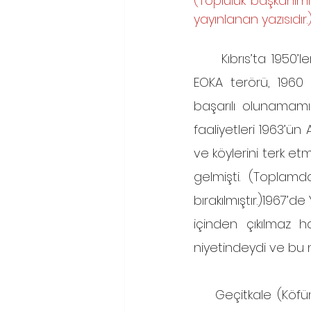
(Topluluk başkanımı
yayınlanan yazısıdır.
     Kıbrıs’ta 1950’lerin ortalarında adayı Yunanistan’a bağlamak amacıyla başlatılan 
EOKA terörü, 1960 
başarılı olunamamış
faaliyetleri 1963’ün A
ve köylerini terk etm
gelmişti. (Toplam
bırakılmıştır.)1967
içinden çıkılmaz 
niyetindeydi ve bu ni
    Geçitkale (Köfünye) ve Boğaziçi (Aytotoro), Lefkoşa ile Limasol şehirleri arasında 