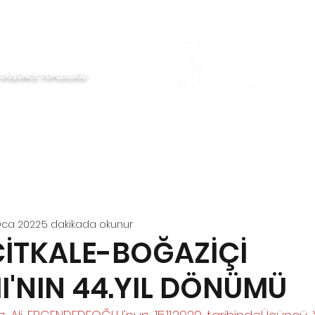
Ü DÜŞÜNCE TOPLULUĞU
liklerimiz
Komitelerimiz
Kemalizm
Yitirdiklerimi
Oca 2022
5 dakikada okunur
ÇİTKALE-BOĞAZİÇİ
I'NIN 44.YIL DÖNÜMÜ