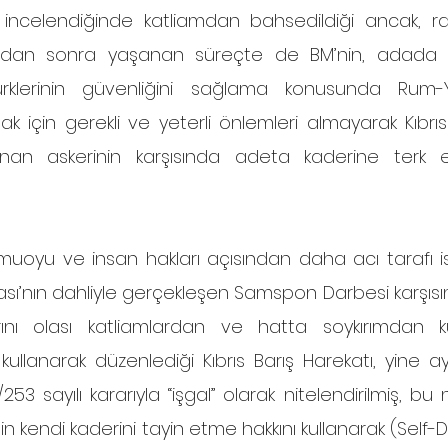
incelendiğinde katliamdan bahsedildiği ancak, r
ndan sonra yaşanan süreçte de BM’nin, adada c
rklerinin güvenliğini sağlama konusunda Rum-Yuna
ak için gerekli ve yeterli önlemleri almayarak Kıbrıs T
an askerinin karşısında adeta kaderine terk ett
sı’nın dahliyle gerçekleşen Samspon Darbesi karşısınd
ını olası katliamlardan ve hatta soykırımdan kur
kullanarak düzenlediği Kıbrıs Barış Harekatı, yine ay
253 sayılı kararıyla “işgal” olarak nitelendirilmiş, bu
erinin kendi kaderini tayin etme hakkını kullanarak (Self-