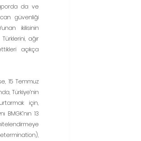
aporda da ve 
an güvenliği 
n ikilisinin 
ürklerini, ağır 
ikleri açıkça 
a, Türkiye’nin 
tarmak için, 
nı BMGK’nın 13 
 nitelendirmeye 
Determination), 