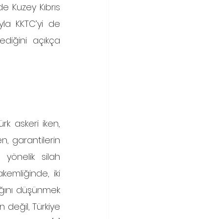
e Kuzey Kıbrıs 
yla KKTC’yi de 
diğini açıkça 
, garantilerin 
önelik silah 
emliğinde, iki 
ğını düşünmek 
 değil, Türkiye 