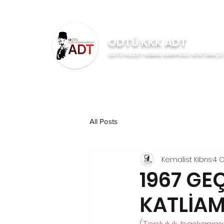
ODTÜ KKK ADT
ODTÜ KUZEY KIBRIS KAMPÜSÜ ATATÜRKÇ
Anasayfa
Hakkımızda
Etkin
All Posts
Kemalist Kıbrıs
4 
1967 GE
KATLİAM