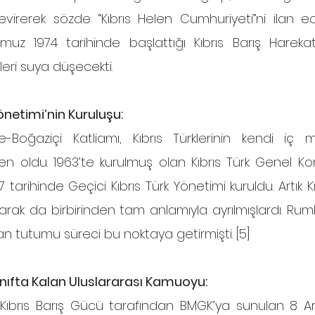
evirerek sözde “Kıbrıs Helen Cumhuriyeti”ni ilan ed
muz 1974 tarihinde başlattığı Kıbrıs Barış Harekat
eri suya düşecekti.
önetimi’nin Kuruluşu:
 oldu. 1963’te kurulmuş olan Kıbrıs Türk Genel Komit
tarihinde Geçici Kıbrıs Türk Yönetimi kuruldu. Artık Kıb
arak da birbirinden tam anlamıyla ayrılmışlardı. Ruml
 tutumu süreci bu noktaya getirmişti. [5]
ınıfta Kalan Uluslararası Kamuoyu: