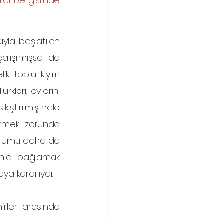
ol Dergisi'nde 
lışılmışsa da 
ik toplu kıyım 
rkleri, evlerini 
ıştırılmış hale 
tmek zorunda 
durumu daha da 
n’a bağlamak 
ya kararlıydı. 