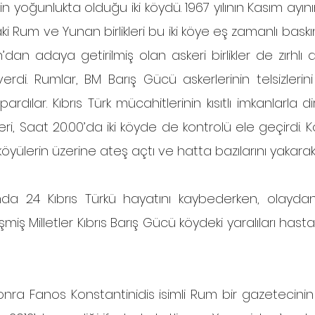
inin yoğunlukta olduğu iki köydü. 1967 yılının Kasım ayını
 Rum ve Yunan birlikleri bu iki köye eş zamanlı baskın
dan adaya getirilmiş olan askeri birlikler de zırhlı a
verdi. Rumlar, BM Barış Gücü askerlerinin telsizlerin
pardılar. Kıbrıs Türk mücahitlerinin kısıtlı imkanlarla dir
i, Saat 20.00’da iki köyde de kontrolü ele geçirdi. 
öyülerin üzerine ateş açtı ve hatta bazılarını yakarak k
iş Milletler Kıbrıs Barış Gücü köydeki yaralıları hasta