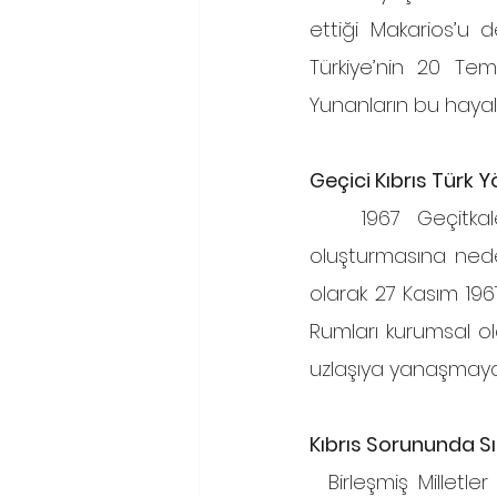
ettiği Makarios’u d
Türkiye’nin 20 Tem
Yunanların bu hayall
Geçici Kıbrıs Türk Y
   1967 Geçitkale-Boğaziçi Katliamı, Kıbrıs Türklerinin kendi iç mekanizmalarını 
oluşturmasına neden
olarak 27 Kasım 1967 
Rumları kurumsal ol
uzlaşıya yanaşmayan
Kıbrıs Sorununda S
  Birleşmiş Milletler Kıbrıs Barış Gücü tarafından BMGK’ya sunulan 8 Aralık 1967 tarihli 