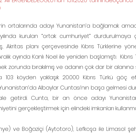
z Ali ERGENDEDEOĞLU'nun 15.11.2020 tarihindeÜçüncü Y
)
yılında kurulan “ortak cumhuriyet” durdurulmaya ça
, Akritas planı çerçevesinde Kıbrıs Türklerine yönel
ralık ayında Kanlı Noel ile yeniden başlamıştı.  Kıbrıs Tü
ek zorunda bırakılmış ve adanın çok dar bir alanına sık
da 103 köyden yaklaşık 20.000 Kıbrıs Türkü göç e
’de Yunanistan’da Albaylar Cuntası’nın başa gelmesi 
hale getirdi. Cunta, bir an önce adayı Yunanista
yetini gerçekleştirmek için elindeki imkanları kullanma