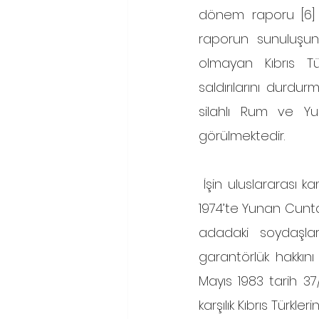
dönem raporu [6] 
raporun sunuluşu
olmayan Kıbrıs Tü
saldırılarını durdurm
silahlı Rum ve Yun
görülmektedir. 
 İşin uluslararası kamuoyu ve insan hakları açısından daha acı tarafı ise, 15 Temmuz 
1974’te Yunan Cunta
adadaki soydaşlar
garantörlük hakkını 
Mayıs 1983 tarih 37/
karşılık Kıbrıs Türkl