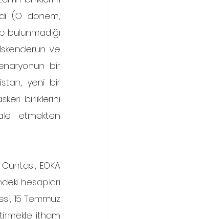
rdi (O dönem, 
up bulunmadığı 
İskenderun ve 
senaryonun bir 
tan, yeni bir 
 birliklerini 
le etmekten 
Cuntası, EOKA 
ndeki hesapları 
esi, 15 Temmuz 
tirmekle itham 