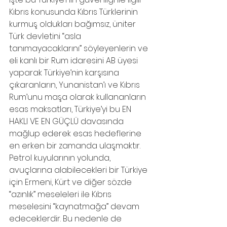
Kıbrıs konusunda Kıbrıs Türklerinin 
kurmuş oldukları bağımsız, üniter 
Türk devletini “asla 
tanımayacaklarını” söyleyenlerin ve 
eli kanlı bir Rum idaresini AB üyesi 
yaparak Türkiye’nin karşısına 
çıkaranların, Yunanistan’ı ve Kıbrıs 
Rum’unu maşa olarak kullananların 
esas maksatları, Türkiye’yi bu EN 
HAKLI VE EN GÜÇLÜ davasında 
mağlup ederek esas hedeflerine 
en erken bir zamanda ulaşmaktır. 
Petrol kuyularının yolunda, 
avuçlarına alabilecekleri bir Türkiye 
için Ermeni, Kürt ve diğer sözde 
“azınlık” meseleleri ile Kıbrıs 
meselesini “kaynatmağa” devam 
edeceklerdir. Bu nedenle de 