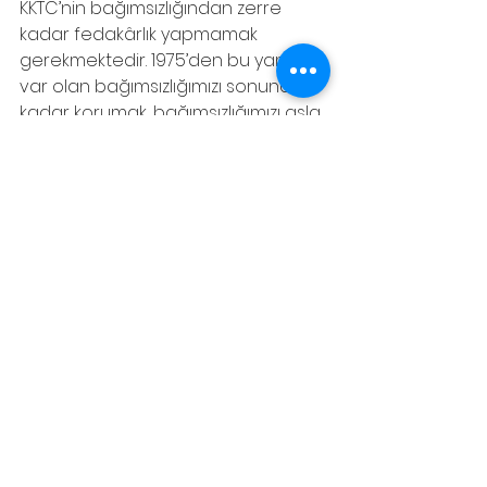
KKTC’nin bağımsızlığından zerre 
kadar fedakârlık yapmamak 
gerekmektedir. 1975’den bu yana 
var olan bağımsızlığımızı sonuna 
kadar korumak, bağımsızlığımızı asla 
pazarlık masasına yatırmamak, bu 
nedenle hayati önem arz 
etmektedir. Bağımsızlık, 
vazgeçilmesi mümkün olmayan 
kutsal bir haktır.    
Not:  
Bu yazı 03 Ocak 2008 tarihinde 
Türkiye'de yayın yapmakta olan 
Yeniçağ Gazetesi'nde 
yayınlanmıştır. 