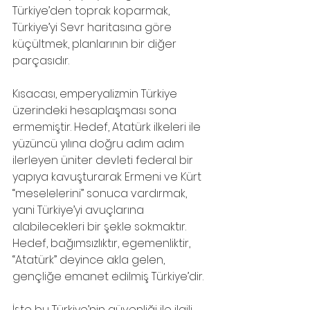
Türkiye’den toprak koparmak, 
Türkiye’yi Sevr haritasına göre 
küçültmek, planlarının bir diğer 
parçasıdır.
Kısacası, emperyalizmin Türkiye 
üzerindeki hesaplaşması sona 
ermemiştir. Hedef, Atatürk ilkeleri ile 
yüzüncü yılına doğru adım adım 
ilerleyen üniter devleti federal bir 
yapıya kavuşturarak Ermeni ve Kürt 
“meselelerini” sonuca vardırmak, 
yani Türkiye’yi avuçlarına 
alabilecekleri bir şekle sokmaktır. 
Hedef, bağımsızlıktır, egemenliktir, 
“Atatürk” deyince akla gelen, 
gençliğe emanet edilmiş Türkiye’dir.
İşte bu Türkiye’nin güvenliği ile ilgili 