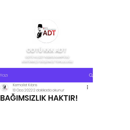
ODTÜ KKK ADT
ODTÜ KUZEY KIBRIS KAMPÜSÜ
ATATÜRKÇÜ DÜŞÜNCE TOPLULUĞU
Yazı
Kemalist Kıbrıs
13 Oca 2022
2 dakikada okunur
BAĞIMSIZLIK HAKTIR!