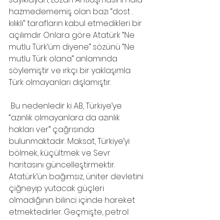
hazmedememiş olan bazı “dost . 
kılıklı” tarafların kabul etmedikleri bir 
açılımdır Onlara göre Atatürk “Ne 
mutlu Türk’üm diyene” sözünü “Ne 
mutlu Türk olana” anlamında 
söylemiştir ve ırkçı bir yaklaşımla 
Türk olmayanları dışlamıştır.
 Bu nedenledir ki AB, Türkiye’ye 
“azınlık olmayanlara da azınlık 
hakları ver” çağrısında 
bulunmaktadır. Maksat, Türkiye’yi 
bölmek, küçültmek ve Sevr 
haritasını güncelleştirmektir. 
Atatürk’ün bağımsız, üniter devletini 
çiğneyip yutacak güçleri 
olmadığının bilinci içinde hareket 
etmektedirler. Geçmişte, petrol 