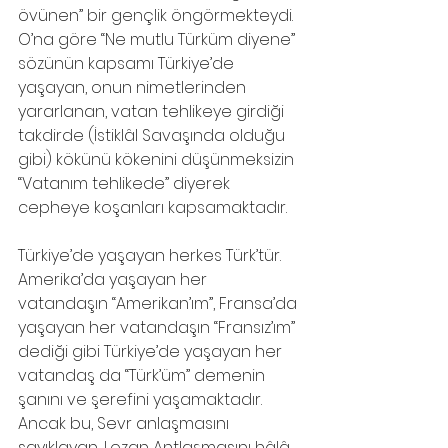
övünen” bir gençlik öngörmekteydi. 
O’na göre “Ne mutlu Türküm diyene” 
sözünün kapsamı Türkiye’de 
yaşayan, onun nimetlerinden 
yararlanan, vatan tehlikeye girdiği 
takdirde (İstiklâl Savaşında olduğu 
gibi) kökünü kökenini düşünmeksizin 
“Vatanım tehlikede” diyerek 
cepheye koşanları kapsamaktadır.
Türkiye’de yaşayan herkes Türk’tür. 
Amerika’da yaşayan her 
vatandaşın “Amerikan’ım”, Fransa’da 
yaşayan her vatandaşın “Fransız’ım” 
dediği gibi Türkiye’de yaşayan her 
vatandaş da “Türk’üm” demenin 
şanını ve şerefini yaşamaktadır. 
Ancak bu, Sevr anlaşmasını 
sayıklayan, Lozan Antlaşmasını hâlâ 