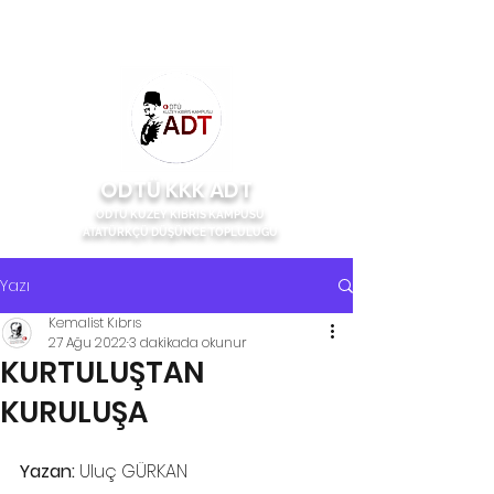
ODTÜ KKK ADT
ODTÜ KUZEY KIBRIS KAMPÜSÜ
ATATÜRKÇÜ DÜŞÜNCE TOPLULUĞU
Yazı
Kemalist Kıbrıs
27 Ağu 2022
3 dakikada okunur
KURTULUŞTAN
KURULUŞA
Yazan: 
Uluç GÜRKAN 