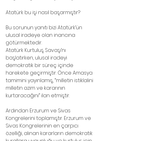
Atatürk bu işi nasıl başarmıştır?
Bu sorunun yanıtı bizi Atatürk’ün 
ulusal iradeye olan inancına 
götürmektedir.
Atatürk Kurtuluş Savaşı’nı 
başlatırken, ulusal iradeyi 
demokratik bir süreç içinde 
harekete geçirmiştir. Önce Amasya 
tamimini yayınlamış, “milletin istiklalini
milletin azim ve kararının 
kurtaracağını” ilan etmiştir.
Ardından Erzurum ve Sivas 
Kongrelerini toplamıştır. Erzurum ve 
Sivas Kongrelerinin en çarpıcı 
özelliği, alınan kararların demokratik 
kurallara uygunluğu ve kurtuluş için