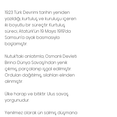
1923 Türk Devrimi tarihin yeniden 
yazıldığı, kurtuluş ve kuruluşu içeren 
iki boyutlu bir süreçtir. Kurtuluş 
süreci, Atatürk’ün 19 Mayıs 1919’da 
Samsun’a ayak basmasıyla 
başlamıştır.
Nutuk’taki anlatımla, Osmanlı Devleti 
Birinci Dünya Savaşı’ndan yenik 
çıkmış, parçalanıp işgal edilmiştir. 
Orduları dağıtılmış, silahları elinden 
alınmıştır.
Ülke harap ve bitiktir. Ulus savaş 
yorgunudur.
Yenilmez olarak ün salmış düşmana 