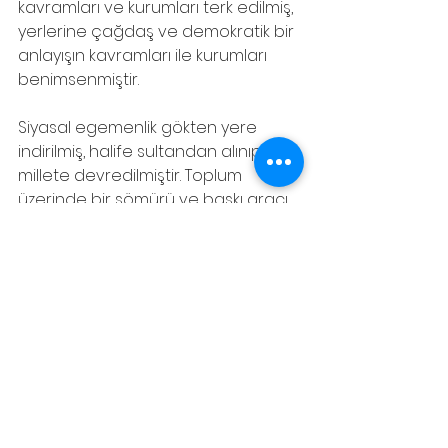
kavramları ve kurumları terk edilmiş, 
yerlerine çağdaş ve demokratik bir 
anlayışın kavramları ile kurumları 
benimsenmiştir.
Siyasal egemenlik gökten yere 
indirilmiş, halife sultandan alınıp 
millete devredilmiştir. Toplum 
üzerinde bir sömürü ve baskı aracı 
olarak kullanılan hilafet ve saltanat 
gibi kimi doğaüstü güç kavramları 
ve kurumları yıkılmış, egemenliğin 
kaynağı ilahî olmaktan çıkarılarak 
dünyevi ve insanî bir temele 
oturtulmuştur.
Bu süreçte yeniden kurulan 
sadece devlet değildir. Ümmetin 
yerini millet almış, Osmanlı saltanat 