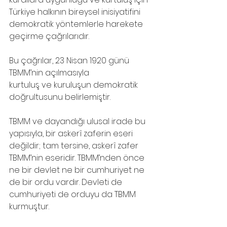
Türkiye halkının bireysel inisiyatifini 
demokratik yöntemlerle harekete 
geçirme çağrılarıdır. 
Bu çağrılar, 23 Nisan 1920 günü 
TBMM’nin açılmasıyla
kurtuluş ve kuruluşun demokratik 
doğrultusunu belirlemiştir.
TBMM ve dayandığı ulusal irade bu 
yapısıyla, bir askerî zaferin eseri 
değildir; tam tersine, askerî zafer 
TBMM’nin eseridir. TBMM’nden önce 
ne bir devlet ne bir cumhuriyet ne 
de bir ordu vardır. Devleti de 
cumhuriyeti de orduyu da TBMM
kurmuştur.