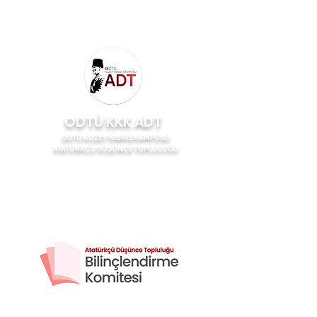
ODTÜ KKK ADT
ODTÜ KUZEY KIBRIS KAMPÜSÜ
ATATÜRKÇÜ DÜŞÜNCE TOPLULUĞU