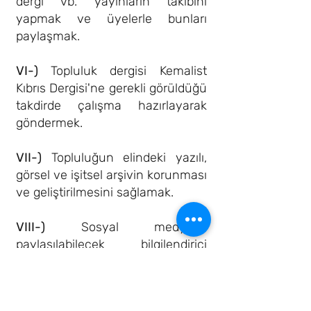
dergi vb. yayınların takibini
yapmak ve üyelerle bunları
paylaşmak.
VI-)
Topluluk dergisi Kemalist
Kıbrıs Dergisi'ne gerekli görüldüğü
takdirde çalışma hazırlayarak
göndermek.
VII-)
Topluluğun elindeki yazılı,
görsel ve işitsel arşivin korunması
ve geliştirilmesini sağlamak.
VIII-)
Sosyal medyada
paylaşılabilecek bilgilendirici
içeriklerin hazırlanmasına katkı
sunmak.