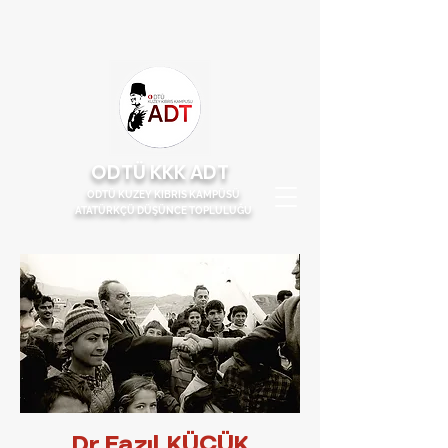
ODTÜ KKK ADT
ODTÜ KUZEY KIBRIS KAMPÜSÜ
ATATÜRKÇÜ DÜŞÜNCE TOPLULUĞU
Dr.Fazıl KÜÇÜK