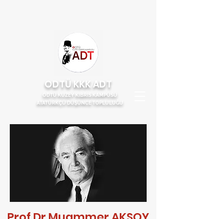
ODTÜ KKK ADT
ODTÜ KUZEY KIBRIS KAMPÜSÜ
ATATÜRKÇÜ DÜŞÜNCE TOPLULUĞU
Prof.Dr.Muammer AKSOY