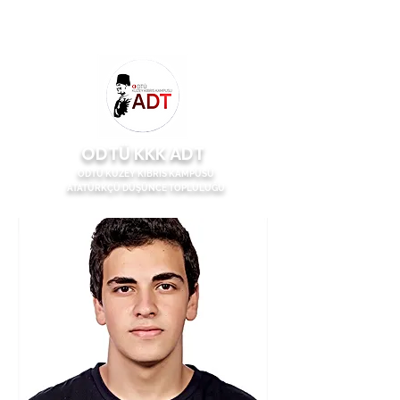
ODTÜ KKK ADT
ODTÜ KUZEY KIBRIS KAMPÜSÜ
ATATÜRKÇÜ DÜŞÜNCE TOPLULUĞU