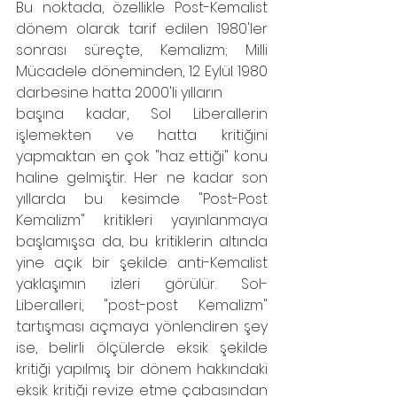
Bu noktada, özellikle Post-Kemalist 
dönem olarak tarif edilen 1980'ler 
sonrası süreçte, Kemalizm; Milli 
Mücadele döneminden, 12 Eylül 1980 
darbesine hatta 2000'li yılların
başına kadar, Sol Liberallerin 
işlemekten ve hatta kritiğini 
yapmaktan en çok "haz ettiği" konu 
haline gelmiştir. Her ne kadar son 
yıllarda bu kesimde "Post-Post 
Kemalizm" kritikleri yayınlanmaya 
başlamışsa da, bu kritiklerin altında 
yine açık bir şekilde anti-Kemalist 
yaklaşımın izleri görülür. Sol- 
Liberalleri, "post-post Kemalizm" 
tartışması açmaya yönlendiren şey 
ise, belirli ölçülerde eksik şekilde 
kritiği yapılmış bir dönem hakkındaki 
eksik kritiği revize etme çabasından 