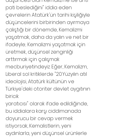
düşüncesi olan Kemalizme ise anti-
pati beslediğini" iddia eden 
çevrelerin Atatürk'ün tarihi kişiliğiyle
düşüncelerini birbirinden ayırmaya 
çalıştığı bir dönemde, Kemalizmi 
yaşatmak, daha da yalın ve net bir 
ifadeyle; Kemalizmi yaşatmak için 
üretmek, düşünsel zenginliği
arttırmak için çalışmak 
mecburiyetindeyiz. Eğer, Kemalizm, 
Liberal sol kritiklerde "20.Yüzyılın atıl 
ideolojisi, Atatürk kültünün ve 
Türkiye'deki otoriter devlet aygıtının 
biricik
yaratıcısı" olarak ifade edildiğinde, 
bu iddialara karşı ciddimanada 
doyurucu bir cevap vermek 
istiyorsak, Kemalistlerin, yeni 
aydınlarla, yeni düşünsel ürünlerle 