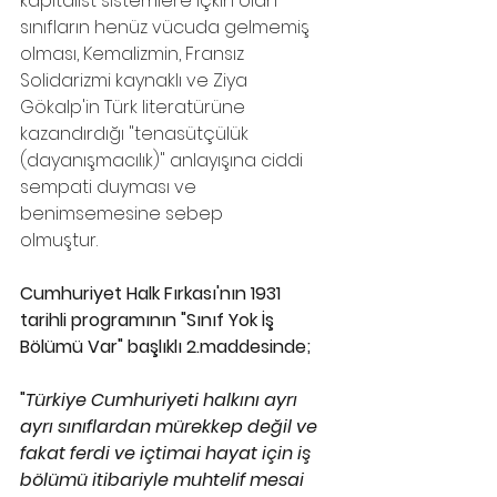
kapitalist sistemlere içkin olan 
sınıfların henüz vücuda gelmemiş 
olması, Kemalizmin, Fransız 
Solidarizmi kaynaklı ve Ziya 
Gökalp'in Türk literatürüne 
kazandırdığı "tenasütçülük 
(dayanışmacılık)" anlayışına ciddi 
sempati duyması ve 
benimsemesine sebep
olmuştur.
Cumhuriyet Halk Fırkası'nın 1931 
tarihli programının "Sınıf Yok İş 
Bölümü Var" başlıklı 2.maddesinde; 
"
Türkiye Cumhuriyeti halkını ayrı 
ayrı sınıflardan mürekkep değil ve 
fakat ferdi ve içtimai hayat için iş 
bölümü itibariyle muhtelif mesai 