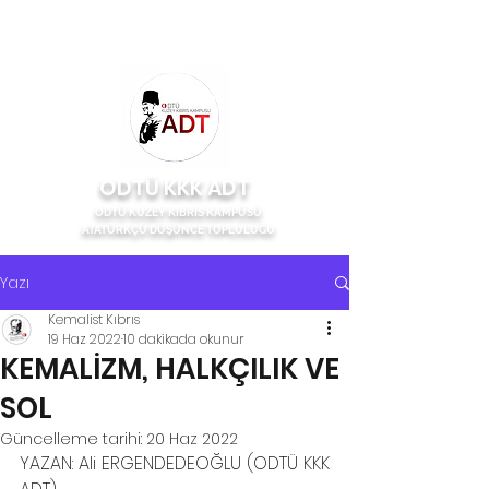
ODTÜ KKK ADT
ODTÜ KUZEY KIBRIS KAMPÜSÜ
ATATÜRKÇÜ DÜŞÜNCE TOPLULUĞU
Yazı
Kemalist Kıbrıs
19 Haz 2022
10 dakikada okunur
KEMALİZM, HALKÇILIK VE
SOL
Güncelleme tarihi:
20 Haz 2022
YAZAN: Ali ERGENDEDEOĞLU (ODTÜ KKK 