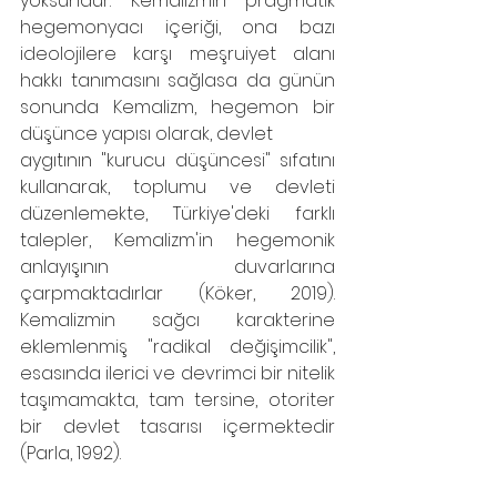
yoksundur. Kemalizmin pragmatik 
hegemonyacı içeriği, ona bazı 
ideolojilere karşı meşruiyet alanı 
hakkı tanımasını sağlasa da günün 
sonunda Kemalizm, hegemon bir 
düşünce yapısı olarak, devlet
aygıtının "kurucu düşüncesi" sıfatını 
kullanarak, toplumu ve devleti 
düzenlemekte, Türkiye'deki farklı 
talepler, Kemalizm'in hegemonik 
anlayışının duvarlarına 
çarpmaktadırlar (Köker, 2019). 
Kemalizmin sağcı karakterine 
eklemlenmiş "radikal değişimcilik", 
esasında ilerici ve devrimci bir nitelik 
taşımamakta, tam tersine, otoriter 
bir devlet tasarısı içermektedir 
(Parla, 1992).