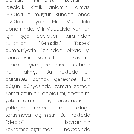
olursak, "Kemalist" kavramının 
ideolojik kimlik anlamını alması 
1930'ları bulmuştur. Bundan önce 
1920'lerde yani Milli Mücadele 
döneminde, Milli Mücadele yanlıları 
için işgal devletleri tarafından 
kullanılan "Kemalist" ifadesi, 
cumhuriyetin ilanından birkaç yıl 
sonra evrimleşerek, tarihi bir kavram 
olmaktan çıkmış ve bir ideolojik kimlik 
halini almıştır. Bu noktada bir 
parantez açmak gerekirse Türk 
düşün dünyasında zaman zaman 
Kemalizm'in bir ideoloji mi, doktrin mi 
yoksa tam anlamıyla pragmatik bir 
yaklaşım metodu mu olduğu 
tartışmaya açılmıştır. Bu noktada 
"ideoloji" kavramının 
kavramsallaştırılması noktasında 