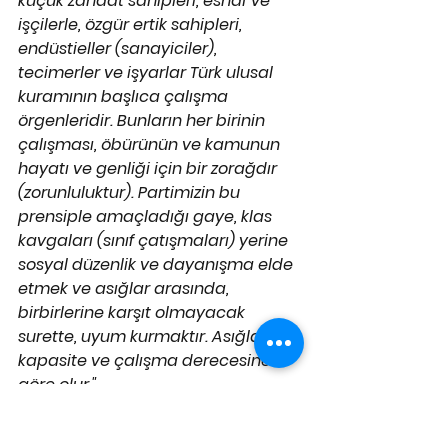
küçük zanaat sahipleri, esnaf ve 
işçilerle, özgür ertik sahipleri, 
endüstieller (sanayiciler), 
tecimerler ve işyarlar Türk ulusal 
kuramının başlıca çalışma 
örgenleridir. Bunların her birinin 
çalışması, öbürünün ve kamunun 
hayatı ve genliği için bir zorağdır 
(zorunluluktur). Partimizin bu 
prensiple amaçladığı gaye, klas 
kavgaları (sınıf çatışmaları) yerine 
sosyal düzenlik ve dayanışma elde 
etmek ve asığlar arasında, 
birbirlerine karşıt olmayacak 
surette, uyum kurmaktır. Asığlar, 
kapasite ve çalışma derecesine 
göre olur."
Öte yandan 1870'lerde Rusya'da 